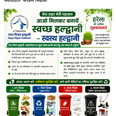
संवाददाता- अरक़म सिद्दीकी