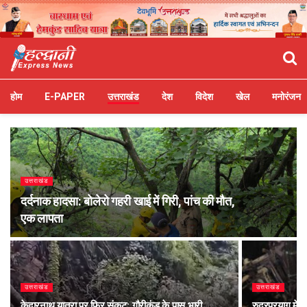
होम
E-PAPER
उत्तराखंड
देश
विदेश
खेल
मनोरंजन
उत्तराखंड
दर्दनाक हादसा: बोलेरो गहरी खाई में गिरी, पांच की मौत,
एक लापता
उत्तराखंड
उत्तराखंड
केदारनाथ यात्रा पर फिर संकट: गौरीकुंड के पास भारी
रुद्रप्रयाग में