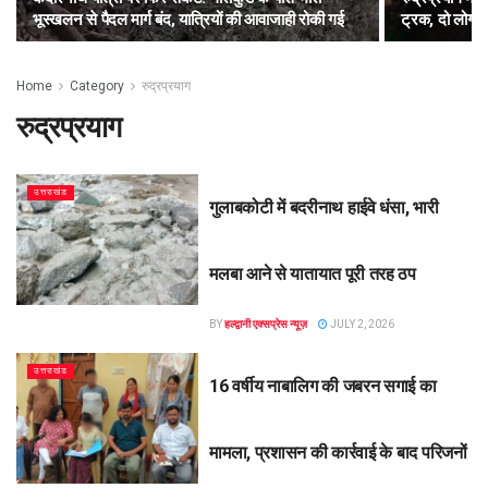
भूस्खलन से पैदल मार्ग बंद, यात्रियों की आवाजाही रोकी गई
ट्रक, दो लोगों 
Home
Category
रुद्रप्रयाग
रुद्रप्रयाग
उत्तराखंड
गुलाबकोटी में बदरीनाथ हाईवे धंसा, भारी
मलबा आने से यातायात पूरी तरह ठप
BY
हल्द्वानी एक्सप्रेस न्यूज़
JULY 2, 2026
उत्तराखंड
16 वर्षीय नाबालिग की जबरन सगाई का
मामला, प्रशासन की कार्रवाई के बाद परिजनों