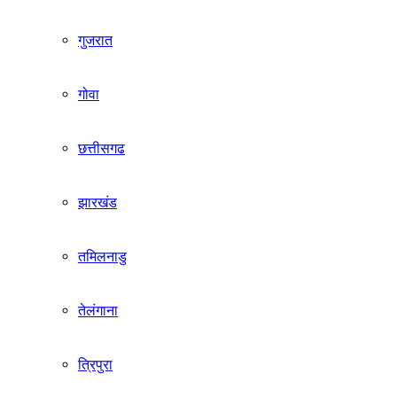
गुजरात
गोवा
छत्तीसगढ
झारखंड
तमिलनाडु
तेलंगाना
त्रिपुरा