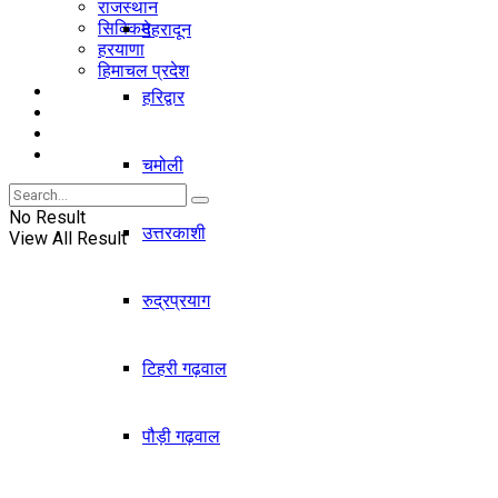
राजस्थान
सिक्किम
देहरादून
हरयाणा
हिमाचल प्रदेश
विदेश
हरिद्वार
खेल
मनोरंजन
राजनीति
चमोली
No Result
उत्तरकाशी
View All Result
रुद्रप्रयाग
टिहरी गढ़वाल
पौड़ी गढ़वाल