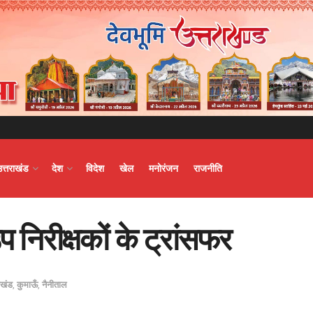
उत्तराखंड
देश
विदेश
खेल
मनोरंजन
राजनीति
 निरीक्षकों के ट्रांसफर
ाखंड
,
कुमाऊँ
,
नैनीताल