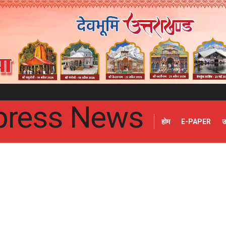
होम
E-PAPER
उ