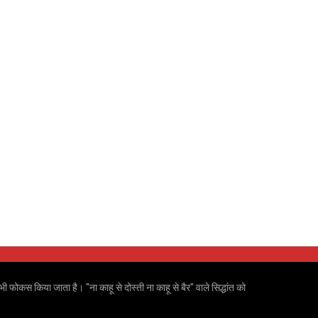
ी फोकस किया जाता है। "ना काहू से दोस्ती ना काहू से बैर" वाले सिद्धांत को