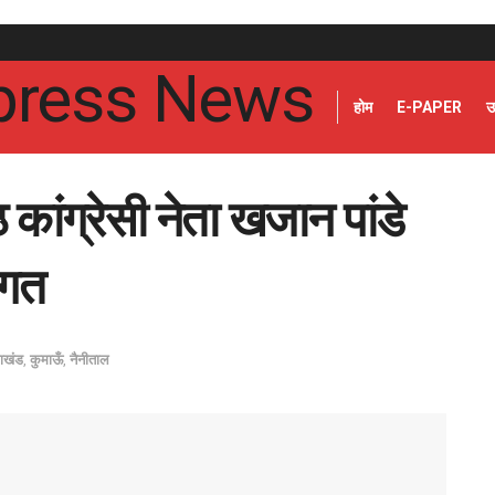
होम
E-PAPER
उ
्ठ कांग्रेसी नेता खजान पांडे
ागत
राखंड
,
कुमाऊँ
,
नैनीताल