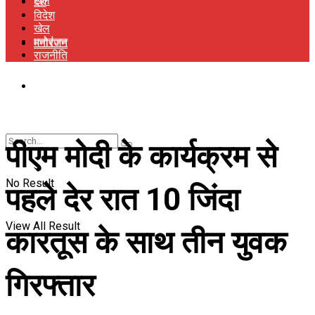
खेल
देश
विदेश
खेल
मनोरंजन
मनोरंजन
राजनीति
राजनीति
पीएम मोदी के कार्यक्रम से
No Result
पहले देर रात 10 जिंदा
View All Result
कारतूस के साथ तीन युवक
गिरफ्तार