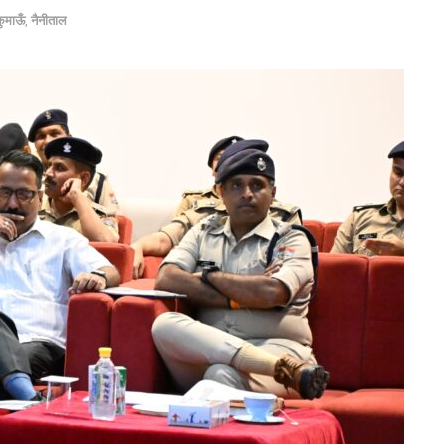
ुमाऊँ
,
नैनीताल