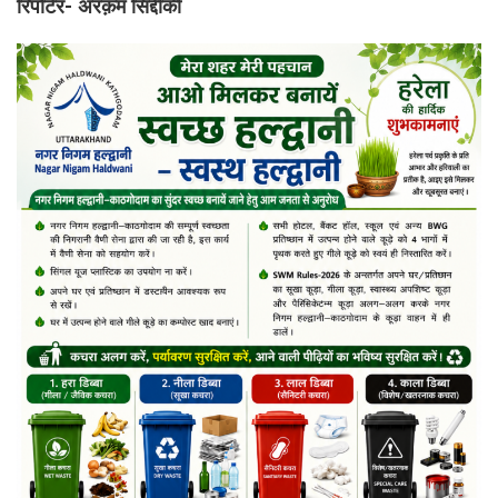
रिपोर्टर- अरक़म सिद्दीकी