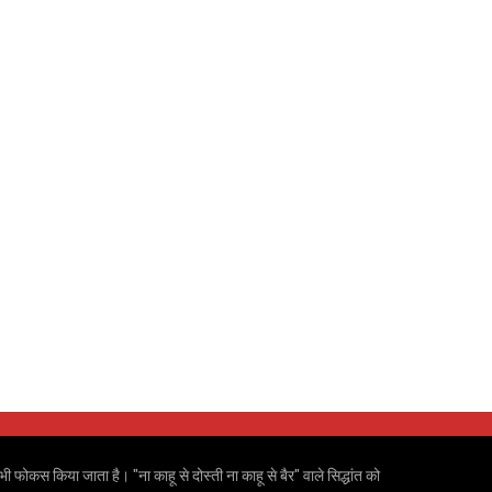
ी फोकस किया जाता है। "ना काहू से दोस्ती ना काहू से बैर" वाले सिद्धांत को