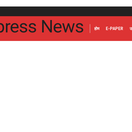
होम
E-PAPER
उ