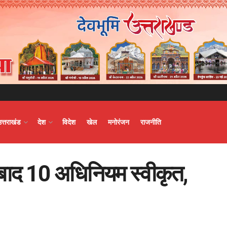
उत्तराखंड
देश
विदेश
खेल
मनोरंजन
राजनीति
े बाद 10 अधिनियम स्वीकृत,