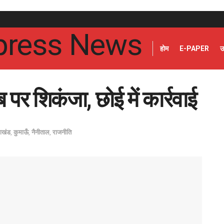
होम
E-PAPER
उ
 पर शिकंजा, छोई में कार्रवाई
राखंड
,
कुमाऊँ
,
नैनीताल
,
राजनीति