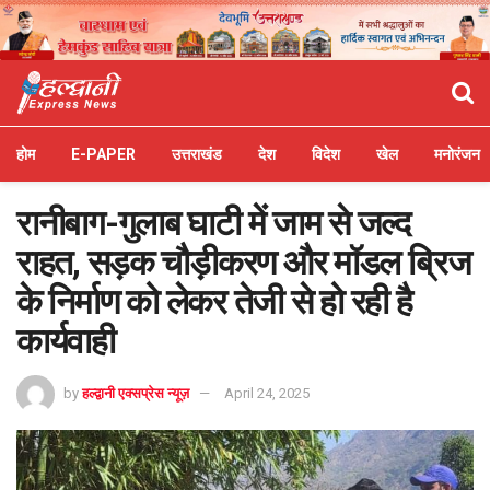
होम
E-PAPER
उत्तराखंड
देश
विदेश
खेल
मनोरंजन
रानीबाग-गुलाब घाटी में जाम से जल्द
राहत, सड़क चौड़ीकरण और मॉडल ब्रिज
के निर्माण को लेकर तेजी से हो रही है
कार्यवाही
by
हल्द्वानी एक्सप्रेस न्यूज़
April 24, 2025