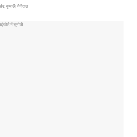
खंड
,
कुमाऊँ
,
नैनीताल