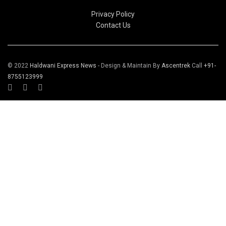
Privacy Policy
Contact Us
© 2022
Haldwani Express News
- Design & Maintain By
Ascentrek
Call
+91-
8755123999