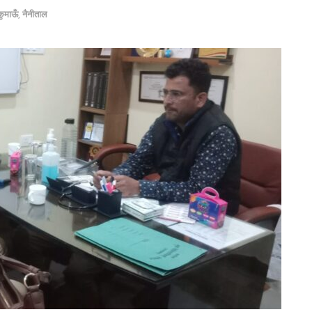
कुमाऊँ
,
नैनीताल