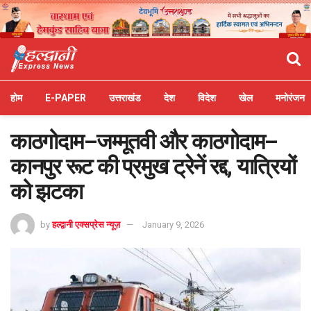
होम
E-PAPER
उत्तराखंड
देश
विदेश
खेल
मनोरंजन
काठगोदाम–जम्मूतवी और काठगोदाम–
कानपुर रूट की प्रमुख ट्रेनें रद्द, यात्रियों
को झटका
by
हल्द्वानी एक्सप्रेस न्यूज़
January 9, 2026