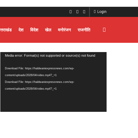
Login
त्तराखंड
देश
विदेश
खेल
मनोरंजन
राजनीति
Video
Media error: Format(s) not supported or source(s) not found
Player
Download File: https://haldwaniexpressnews.com/wp-
content/uploads/2026/04/video.mp4?_=1
Download File: https://haldwaniexpressnews.com/wp-
content/uploads/2026/04/video.mp4?_=1