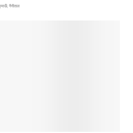
ुमाऊँ
,
नैनीताल