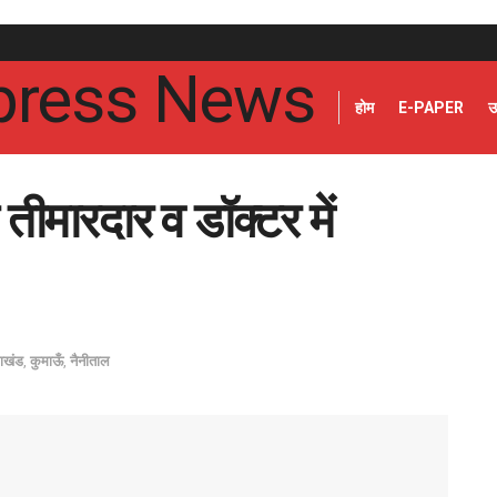
होम
E-PAPER
उ
ीमारदार व डॉक्टर में
राखंड
,
कुमाऊँ
,
नैनीताल