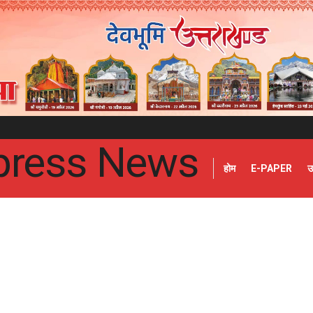
होम
E-PAPER
उ