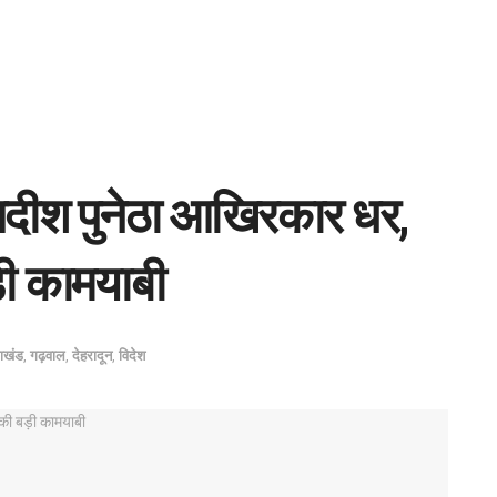
जगदीश पुनेठा आखिरकार धर,
़ी कामयाबी
राखंड
,
गढ़वाल
,
देहरादून
,
विदेश