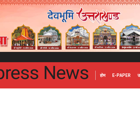
होम
E-PAPER
उ