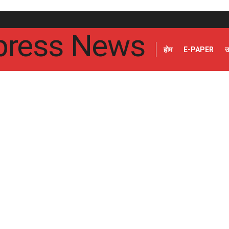
होम
E-PAPER
उ