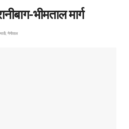
ानीबाग-भीमताल मार्ग
माऊँ
,
नैनीताल