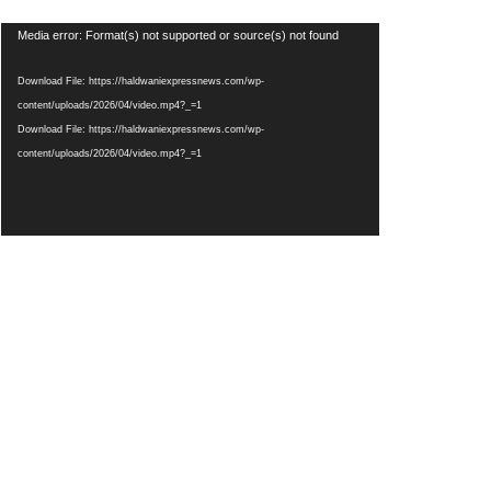
Video
Media error: Format(s) not supported or source(s) not found
Player
Download File: https://haldwaniexpressnews.com/wp-
content/uploads/2026/04/video.mp4?_=1
Download File: https://haldwaniexpressnews.com/wp-
content/uploads/2026/04/video.mp4?_=1