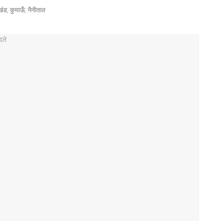
खंड
,
कुमाऊँ
,
नैनीताल